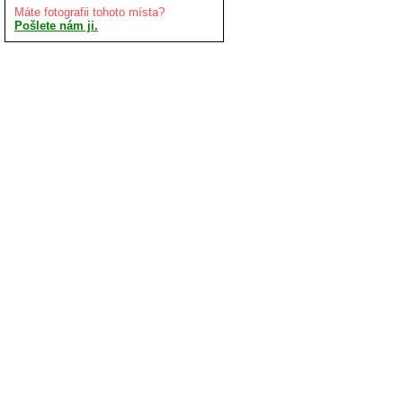
Máte fotografii tohoto místa?
Pošlete nám ji.