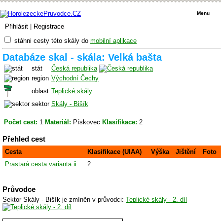
Menu
Přihlásit
|
Registrace
stáhni cesty této skály do
mobilní aplikace
Databáze skal - skála: Velká bašta
stát
Česká republika
region
Východní Čechy
oblast
Teplické skály
sektor
Skály - Bišík
Počet cest:
1
Materiál:
Pískovec
Klasifikace:
2
Přehled cest
Cesta
Klasifikace (UIAA)
Výška
Jištění
Foto
Prastará cesta varianta ii
2
Průvodce
Sektor Skály - Bišík je zmíněn v průvodci:
Teplické skály - 2. díl