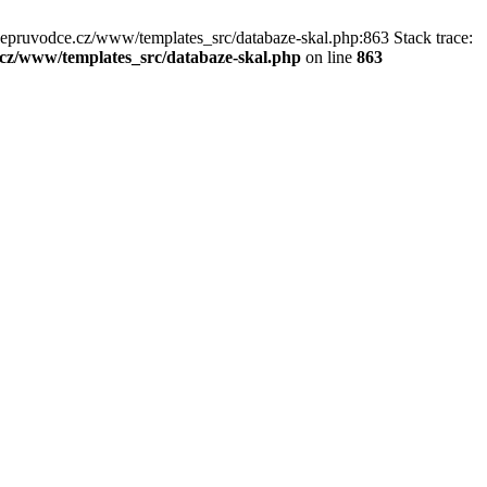
kepruvodce.cz/www/templates_src/databaze-skal.php:863 Stack trace:
z/www/templates_src/databaze-skal.php
on line
863