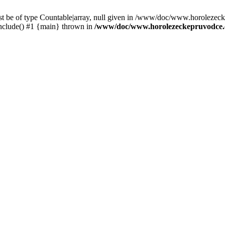
st be of type Countable|array, null given in /www/doc/www.horolezec
clude() #1 {main} thrown in
/www/doc/www.horolezeckepruvodce.c