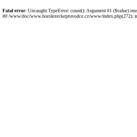
Fatal error
: Uncaught TypeError: count(): Argument #1 ($value) mu
#0 /www/doc/www.horolezeckepruvodce.cz/www/index.php(272): in