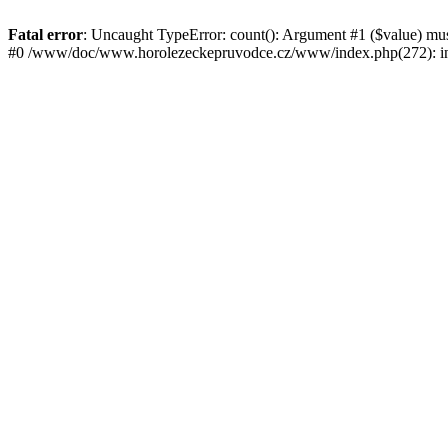
Fatal error
: Uncaught TypeError: count(): Argument #1 ($value) mu
#0 /www/doc/www.horolezeckepruvodce.cz/www/index.php(272): in