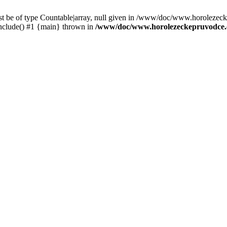
st be of type Countable|array, null given in /www/doc/www.horolezec
clude() #1 {main} thrown in
/www/doc/www.horolezeckepruvodce.c