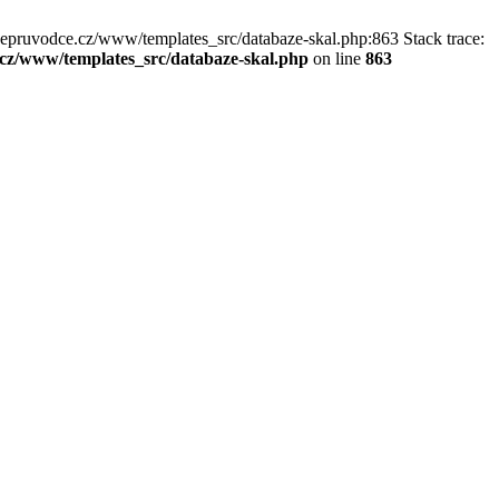
kepruvodce.cz/www/templates_src/databaze-skal.php:863 Stack trace:
z/www/templates_src/databaze-skal.php
on line
863