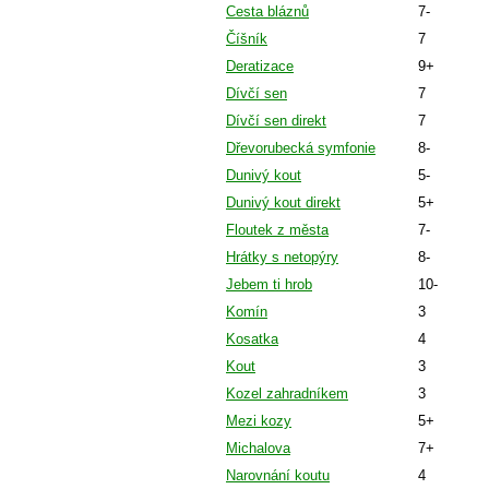
Cesta bláznů
7-
Číšník
7
Deratizace
9+
Dívčí sen
7
Dívčí sen direkt
7
Dřevorubecká symfonie
8-
Dunivý kout
5-
Dunivý kout direkt
5+
Floutek z města
7-
Hrátky s netopýry
8-
Jebem ti hrob
10-
Komín
3
Kosatka
4
Kout
3
Kozel zahradníkem
3
Mezi kozy
5+
Michalova
7+
Narovnání koutu
4