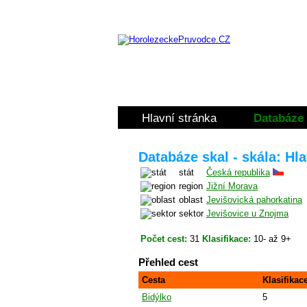
Hlavní stránka
Databáze 
Databáze skal - skála: Hl
stát
Česká republika
region
Jižní Morava
oblast
Jevišovická pahorkatina
sektor
Jevišovice u Znojma
Počet cest:
31
Klasifikace:
10- až 9+
Přehled cest
Cesta
Klasifikac
Bidýlko
5