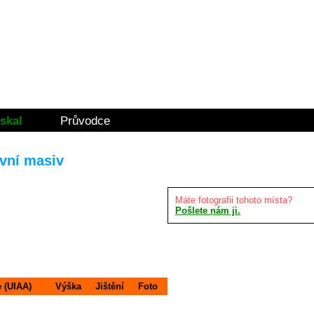
skal
Průvodce
avní masiv
Máte fotografii tohoto místa?
Pošlete nám ji.
e (UIAA)
Výška
Jištění
Foto