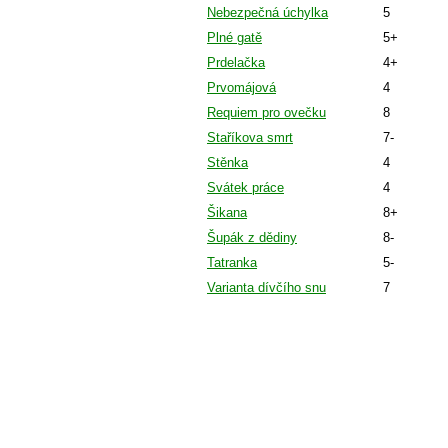
Nebezpečná úchylka
5
Plné gatě
5+
Prdelačka
4+
Prvomájová
4
Requiem pro ovečku
8
Staříkova smrt
7-
Stěnka
4
Svátek práce
4
Šikana
8+
Šupák z dědiny
8-
Tatranka
5-
Varianta dívčího snu
7