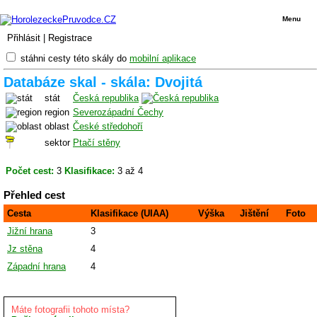
Menu
Přihlásit
|
Registrace
stáhni cesty této skály do
mobilní aplikace
Databáze skal - skála: Dvojitá
stát
Česká republika
region
Severozápadní Čechy
oblast
České středohoří
sektor
Ptačí stěny
Počet cest:
3
Klasifikace:
3 až 4
Přehled cest
Cesta
Klasifikace (UIAA)
Výška
Jištění
Foto
Jižní hrana
3
Jz stěna
4
Západní hrana
4
Máte fotografii tohoto místa?