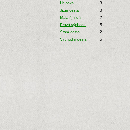
Hejbavá
3
Jižní cesta
3
Malá říjnová
2
Pravá východní
5
Stará cesta
2
Východní cesta
5