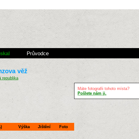
skal
Průvodce
nzova věž
Máte fotografii tohoto místa?
Pošlete nám ji.
)
Výška
Jištění
Foto