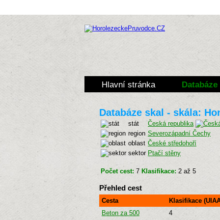
Hlavní stránka
Databáze 
Databáze skal - skála: Ho
stát
Česká republika
region
Severozápadní Čechy
oblast
České středohoří
sektor
Ptačí stěny
Počet cest:
7
Klasifikace:
2 až 5
Přehled cest
Cesta
Klasifikace (UIAA
Beton za 500
4