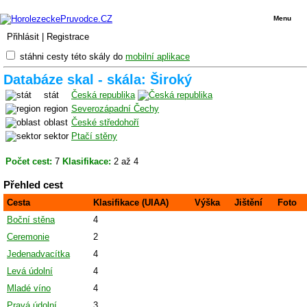
Menu
Přihlásit
|
Registrace
stáhni cesty této skály do
mobilní aplikace
Databáze skal - skála: Široký
stát
Česká republika
region
Severozápadní Čechy
oblast
České středohoří
sektor
Ptačí stěny
Počet cest:
7
Klasifikace:
2 až 4
Přehled cest
Cesta
Klasifikace (UIAA)
Výška
Jištění
Foto
Boční stěna
4
Ceremonie
2
Jedenadvacítka
4
Levá údolní
4
Mladé víno
4
Pravá údolní
3