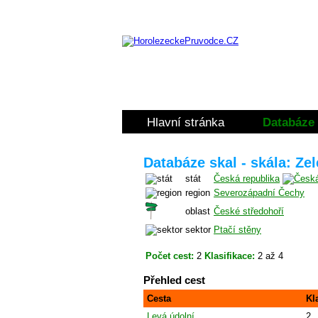
Hlavní stránka
Databáze 
Databáze skal - skála: Ze
stát
Česká republika
region
Severozápadní Čechy
oblast
České středohoří
sektor
Ptačí stěny
Počet cest:
2
Klasifikace:
2 až 4
Přehled cest
Cesta
Kl
Levá údolní
2