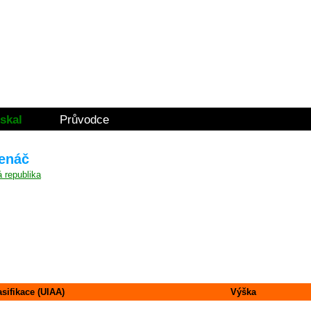
skal
Průvodce
lenáč
asifikace (UIAA)
Výška