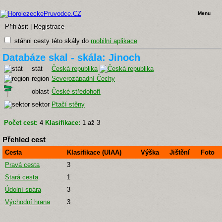
Menu
Přihlásit
|
Registrace
stáhni cesty této skály do
mobilní aplikace
Databáze skal - skála: Jinoch
stát
Česká republika
region
Severozápadní Čechy
oblast
České středohoří
sektor
Ptačí stěny
Počet cest:
4
Klasifikace:
1 až 3
Přehled cest
Cesta
Klasifikace (UIAA)
Výška
Jištění
Foto
Pravá cesta
3
Stará cesta
1
Údolní spára
3
Východní hrana
3