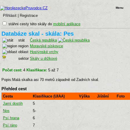
Menu
Přihlásit
|
Registrace
stáhni cesty této skály do
mobilní aplikace
Databáze skal - skála: Pes
stát
Česká republika
region
Moravské pískovce
oblast
Hostýnské vrchy
sektor
Skály u držkové
Počet cest:
4
Klasifikace:
5 až 7
Popis:Malá skalka asi 70 metrů západně od Zadních skal.
Přehled cest
Cesta
Klasifikace (UIAA)
Výška
Jištění
Foto
Jarní dostih
5
Nos
5-
Psí hrana
6
Psí ráno
7