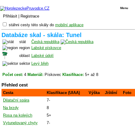
Menu
Přihlásit
|
Registrace
stáhni cesty této skály do
mobilní aplikace
Databáze skal - skála: Tunel
stát
Česká republika
region
Labské pískovce
oblast
Labské údolí
sektor
Levý břeh
Počet cest:
4
Materiál:
Pískovec
Klasifikace:
5+ až 8
Přehled cest
Cesta
Klasifikace (UIAA)
Výška
Jištění
Foto
Dilatační spára
7-
Na brzdy
8
Rosa na kolejích
5+
Vytunelovaný chyty
7-