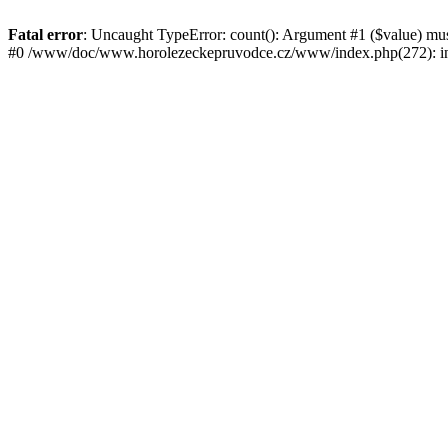
Fatal error
: Uncaught TypeError: count(): Argument #1 ($value) mu
#0 /www/doc/www.horolezeckepruvodce.cz/www/index.php(272): in