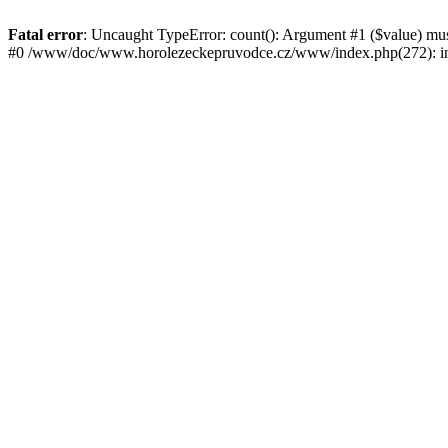
Fatal error
: Uncaught TypeError: count(): Argument #1 ($value) mu
#0 /www/doc/www.horolezeckepruvodce.cz/www/index.php(272): in