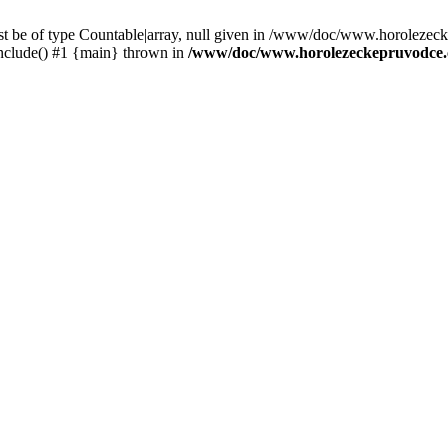
st be of type Countable|array, null given in /www/doc/www.horolezec
clude() #1 {main} thrown in
/www/doc/www.horolezeckepruvodce.c