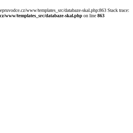
kepruvodce.cz/www/templates_src/databaze-skal.php:863 Stack trace:
z/www/templates_src/databaze-skal.php
on line
863