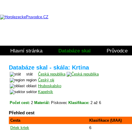
Hlavní stránka
Databáze skal
Průvodce
Databáze skal - skála: Krtina
stát
Česká republika
region
Český ráj
oblast
Hruboskalsko
sektor
Kapelník
Počet cest:
2
Materiál:
Pískovec
Klasifikace:
2 až 6
Přehled cest
Cesta
Klasifikace (UIAA)
Drtek krtek
6