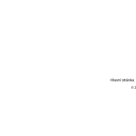
Hlavní stránka
© 2