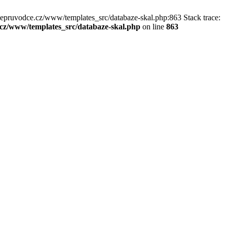
kepruvodce.cz/www/templates_src/databaze-skal.php:863 Stack trace:
z/www/templates_src/databaze-skal.php
on line
863