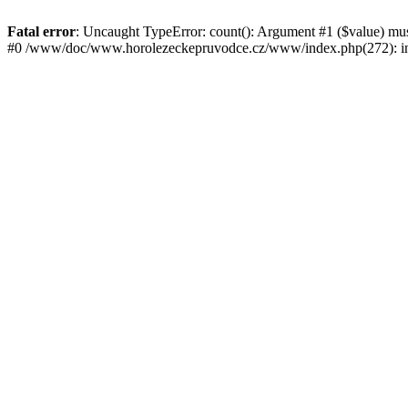
Fatal error
: Uncaught TypeError: count(): Argument #1 ($value) mu
#0 /www/doc/www.horolezeckepruvodce.cz/www/index.php(272): in