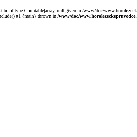
st be of type Countable|array, null given in /www/doc/www.horolezec
clude() #1 {main} thrown in
/www/doc/www.horolezeckepruvodce.c