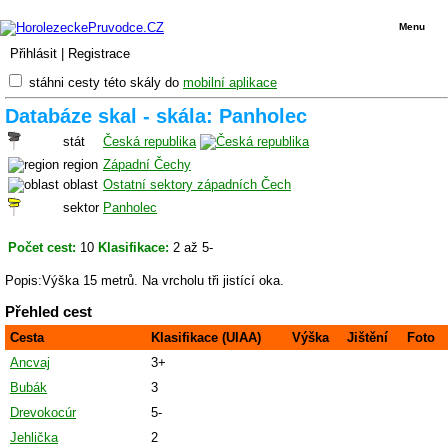
Menu
Přihlásit
|
Registrace
stáhni cesty této skály do
mobilní aplikace
Databáze skal - skála: Panholec
stát
Česká republika
region
Západní Čechy
oblast
Ostatní sektory západních Čech
sektor
Panholec
Počet cest:
10
Klasifikace:
2 až 5-
Popis:Výška 15 metrů. Na vrcholu tři jistící oka.
Přehled cest
Cesta
Klasifikace (UIAA)
Výška
Jištění
Foto
Ancvaj
3+
Bubák
3
Drevokocúr
5-
Jehlička
2