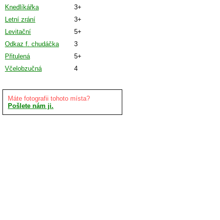
Knedlíkářka
3+
Letní zrání
3+
Levitační
5+
Odkaz f. chudáčka
3
Přitulená
5+
Včelobzučná
4
Máte fotografii tohoto místa?
Pošlete nám ji.