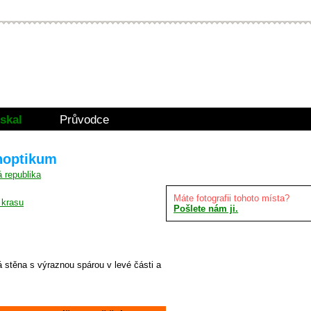
skal
Průvodce
anoptikum
Máte fotografii tohoto místa?
 krasu
Pošlete nám ji.
 stěna s výraznou spárou v levé části a