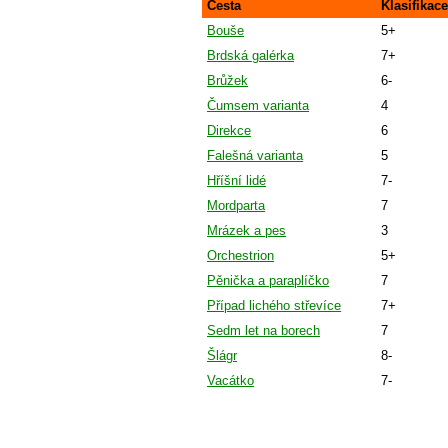
Cesta
Klasifikac
Bouše
5+
Brdská galérka
7+
Brůžek
6-
Čumsem varianta
4
Direkce
6
Falešná varianta
5
Hříšní lidé
7-
Mordparta
7
Mrázek a pes
3
Orchestrion
5+
Pěnička a paraplíčko
7
Případ lichého střevíce
7+
Sedm let na borech
7
Šlágr
8-
Vacátko
7-