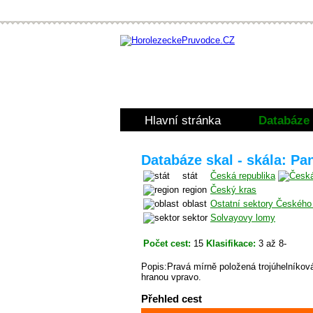
Hlavní stránka
Databáze 
Databáze skal - skála: P
stát
Česká republika
region
Český kras
oblast
Ostatní sektory Českého
sektor
Solvayovy lomy
Počet cest:
15
Klasifikace:
3 až 8-
Popis:Pravá mírně položená trojúhelníková
hranou vpravo.
Přehled cest