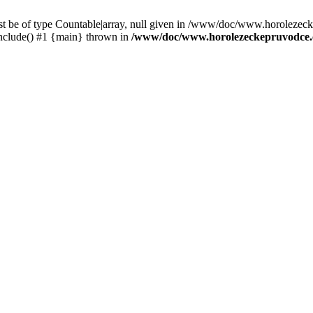
st be of type Countable|array, null given in /www/doc/www.horolezec
clude() #1 {main} thrown in
/www/doc/www.horolezeckepruvodce.c