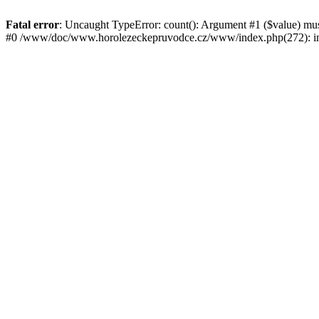
Fatal error
: Uncaught TypeError: count(): Argument #1 ($value) mu
#0 /www/doc/www.horolezeckepruvodce.cz/www/index.php(272): in