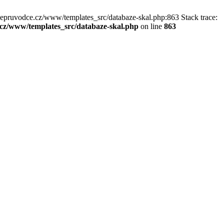
kepruvodce.cz/www/templates_src/databaze-skal.php:863 Stack trace:
z/www/templates_src/databaze-skal.php
on line
863