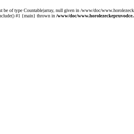
st be of type Countable|array, null given in /www/doc/www.horolezec
clude() #1 {main} thrown in
/www/doc/www.horolezeckepruvodce.c