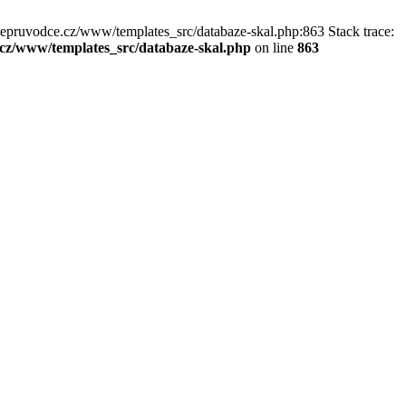
kepruvodce.cz/www/templates_src/databaze-skal.php:863 Stack trace:
z/www/templates_src/databaze-skal.php
on line
863