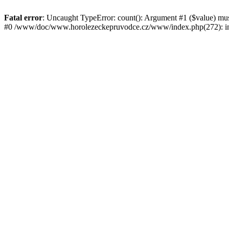
Fatal error
: Uncaught TypeError: count(): Argument #1 ($value) mu
#0 /www/doc/www.horolezeckepruvodce.cz/www/index.php(272): in