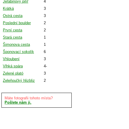
Jeřabinový pilíř
4
Krátká
3
Ostrá cesta
3
Poslední boulder
2
První cesta
2
Stará cesta
1
Šimonova cesta
1
Šponovací sokolík
6
Vhloubení
3
Vlhká spára
4-
Zelené plató
3
Zeleňoučký hlizbliz
2
Máte fotografii tohoto místa?
Pošlete nám ji.