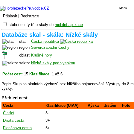
Menu
Přihlásit
|
Registrace
stáhni cesty této skály do
mobilní aplikace
Databáze skal - skála: Nízké skály
stát
Česká republika
region
Severozápadní Čechy
oblast
Krušné hory
sektor
Nízké skály pod vysokou
Počet cest:
15
Klasifikace:
1 až 6
Popis:Skupina skalních výchozů bez bližšího pojmenování. Výstupy do 8 m
výšky.
Přehled cest
Cesta
Klasifikace (UIAA)
Výška
Jištění
Foto
Čistící
3-
Díratá cesta
3+
Floriánova cesta
5+