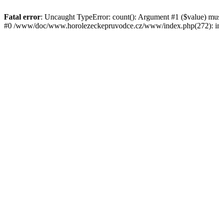
Fatal error
: Uncaught TypeError: count(): Argument #1 ($value) mu
#0 /www/doc/www.horolezeckepruvodce.cz/www/index.php(272): in