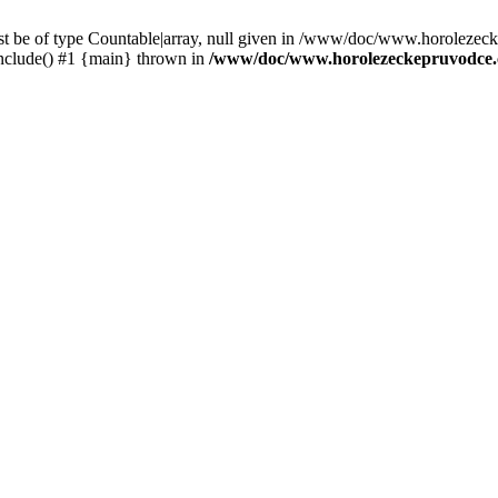
st be of type Countable|array, null given in /www/doc/www.horolezec
clude() #1 {main} thrown in
/www/doc/www.horolezeckepruvodce.c