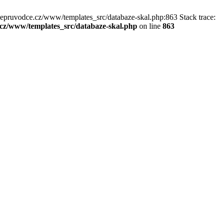
kepruvodce.cz/www/templates_src/databaze-skal.php:863 Stack trace:
z/www/templates_src/databaze-skal.php
on line
863