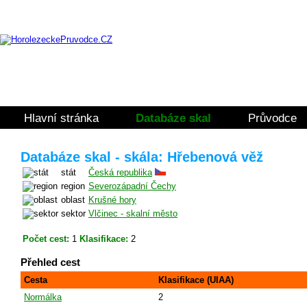
Hlavní stránka
Databáze skal
Průvodce
Databáze skal - skála: Hřebenová věž
stát
Česká republika
region
Severozápadní Čechy
oblast
Krušné hory
sektor
Vlčinec - skalní město
Počet cest:
1
Klasifikace:
2
Přehled cest
Cesta
Klasifikace (UIAA)
Normálka
2