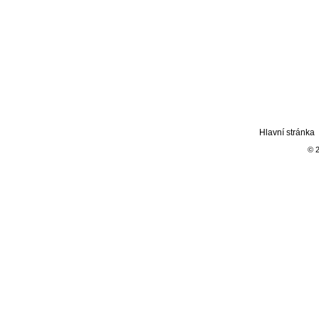
Hlavní stránka
© 2