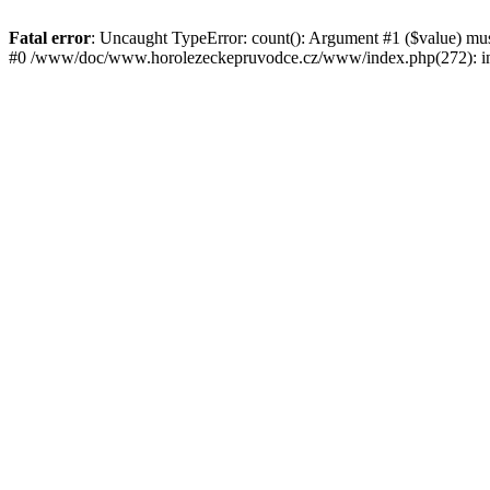
Fatal error
: Uncaught TypeError: count(): Argument #1 ($value) mu
#0 /www/doc/www.horolezeckepruvodce.cz/www/index.php(272): in