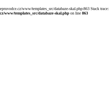
kepruvodce.cz/www/templates_src/databaze-skal.php:863 Stack trace:
z/www/templates_src/databaze-skal.php
on line
863