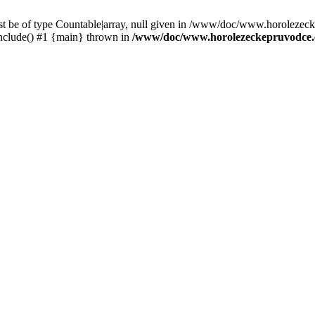
st be of type Countable|array, null given in /www/doc/www.horolezec
clude() #1 {main} thrown in
/www/doc/www.horolezeckepruvodce.c