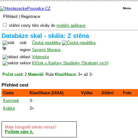
Menu
Přihlásit
|
Registrace
stáhni cesty této skály do
mobilní aplikace
Databáze skal - skála: Z stěna
stát
Česká republika
region
Severní Morava
oblast
Vrbensko
sektor
Křížek u Karlovy Studánky (Skalnatý vrch)
Počet cest:
2
Materiál:
Rula
Klasifikace:
3+ až 3-
Přehled cest
Cesta
Klasifikace (UIAA)
Výška
Jištění
Foto
Komínek
3-
Krátká
3+
Máte fotografii tohoto místa?
Pošlete nám ji.