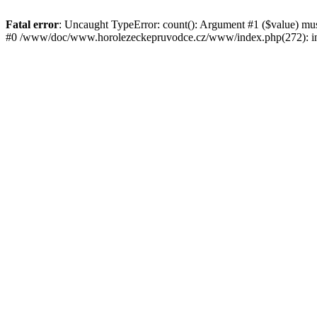
Fatal error
: Uncaught TypeError: count(): Argument #1 ($value) mu
#0 /www/doc/www.horolezeckepruvodce.cz/www/index.php(272): in