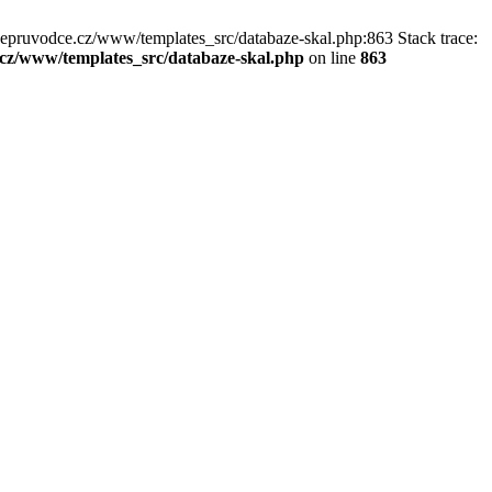
kepruvodce.cz/www/templates_src/databaze-skal.php:863 Stack trace:
z/www/templates_src/databaze-skal.php
on line
863