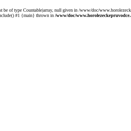
st be of type Countable|array, null given in /www/doc/www.horolezec
clude() #1 {main} thrown in
/www/doc/www.horolezeckepruvodce.c