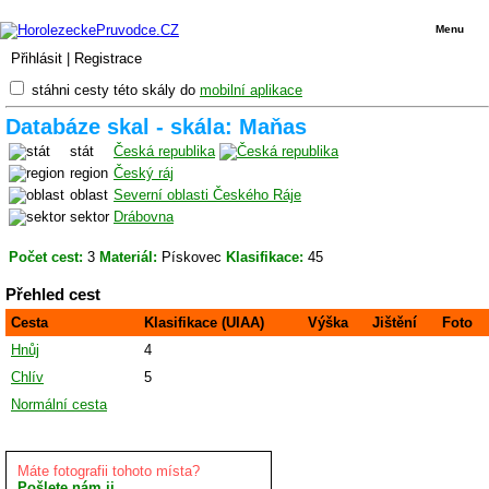
Menu
Přihlásit
|
Registrace
stáhni cesty této skály do
mobilní aplikace
Databáze skal - skála: Maňas
stát
Česká republika
region
Český ráj
oblast
Severní oblasti Českého Ráje
sektor
Drábovna
Počet cest:
3
Materiál:
Pískovec
Klasifikace:
45
Přehled cest
Cesta
Klasifikace (UIAA)
Výška
Jištění
Foto
Hnůj
4
Chlív
5
Normální cesta
Máte fotografii tohoto místa?
Pošlete nám ji.