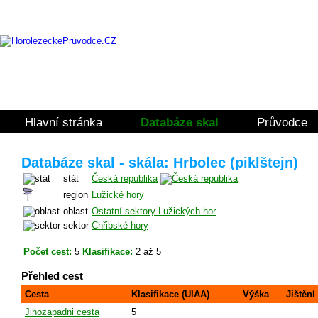
Hlavní stránka
Databáze skal
Průvodce
Databáze skal - skála: Hrbolec (piklštejn)
stát
Česká republika
region
Lužické hory
oblast
Ostatní sektory Lužických hor
sektor
Chřibské hory
Počet cest:
5
Klasifikace:
2 až 5
Přehled cest
Cesta
Klasifikace (UIAA)
Výška
Jištění
Jihozapadni cesta
5