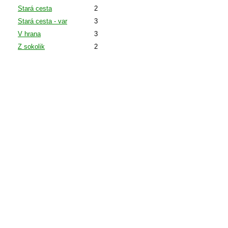
Stará cesta
2
Stará cesta - var
3
V hrana
3
Z sokolik
2