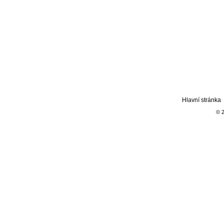
Hlavní stránka
© 2