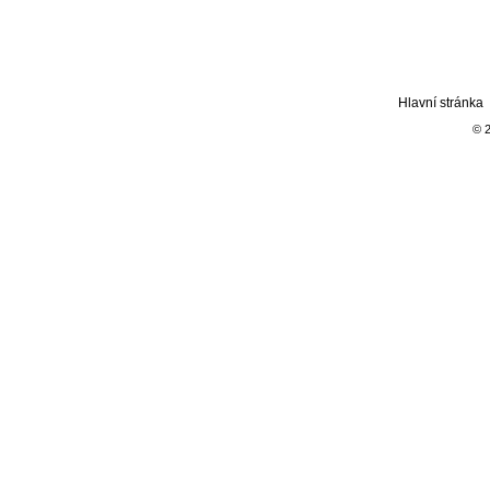
Hlavní stránka
© 2