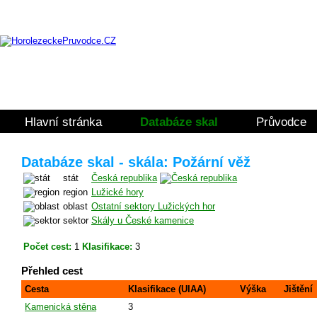
Hlavní stránka
Databáze skal
Průvodce
Databáze skal - skála: Požární věž
stát
Česká republika
region
Lužické hory
oblast
Ostatní sektory Lužických hor
sektor
Skály u České kamenice
Počet cest:
1
Klasifikace:
3
Přehled cest
Cesta
Klasifikace (UIAA)
Výška
Jištění
Kamenická stěna
3