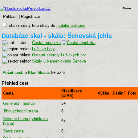
Menu
Přihlásit
|
Registrace
stáhni cesty této skály do
mobilní aplikace
Databáze skal - skála: Šenovská jehla
stát
Česká republika
region
Lužické hory
oblast
Ostatní sektory Lužických hor
sektor
Skály u Kamenického Šenova
Počet cest:
5
Klasifikace:
5+ až 6
Přehled cest
Klasifikace
Cesta
Výška
Jištění
Foto
(UIAA)
Generační nástup
5+
Jihovýchodní stěna
6
Severní hrana (rybičkova
5+
hrana)
Stará cesta
6