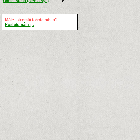
Údolní stěna (otec a syn)
6
Máte fotografii tohoto místa?
Pošlete nám ji.