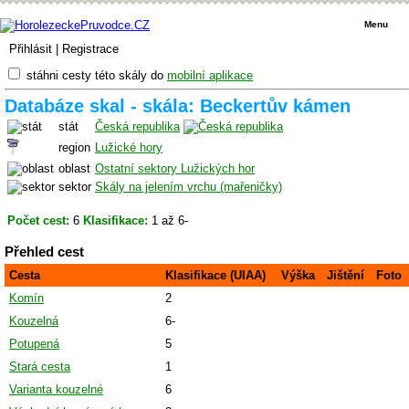
Menu
Přihlásit
|
Registrace
stáhni cesty této skály do
mobilní aplikace
Databáze skal - skála: Beckertův kámen
stát
Česká republika
region
Lužické hory
oblast
Ostatní sektory Lužických hor
sektor
Skály na jelením vrchu (mařeničky)
Počet cest:
6
Klasifikace:
1 až 6-
Přehled cest
Cesta
Klasifikace (UIAA)
Výška
Jištění
Foto
Komín
2
Kouzelná
6-
Potupená
5
Stará cesta
1
Varianta kouzelné
6