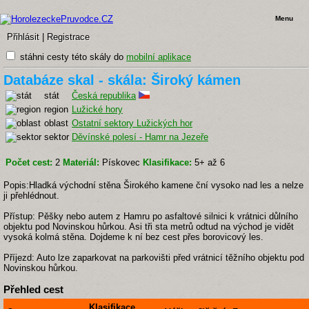
Menu
Přihlásit
|
Registrace
stáhni cesty této skály do
mobilní aplikace
Databáze skal - skála: Široký kámen
stát
Česká republika
region
Lužické hory
oblast
Ostatní sektory Lužických hor
sektor
Děvínské polesí - Hamr na Jezeře
Počet cest:
2
Materiál:
Pískovec
Klasifikace:
5+ až 6
Popis:Hladká východní stěna Širokého kamene ční vysoko nad les a nelze
ji přehlédnout.
Přístup: Pěšky nebo autem z Hamru po asfaltové silnici k vrátnici důlního
objektu pod Novinskou hůrkou. Asi tři sta metrů odtud na východ je vidět
vysoká kolmá stěna. Dojdeme k ní bez cest přes borovicový les.
Příjezd: Auto lze zaparkovat na parkovišti před vrátnicí těžního objektu pod
Novinskou hůrkou.
Přehled cest
Klasifikace