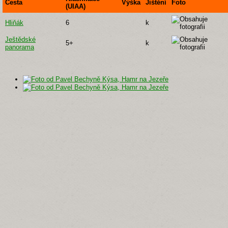
Cesta
Výška
Jištění
Foto
(UIAA)
Hliňák
6
k
Ještědské
5+
k
panorama