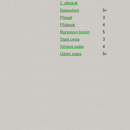
2. přeskok
Doporučení
5+
Přepad
3
Přídavek
4
Rozporový komín
5
Stará cesta
3
Stínová spára
4
Údolní spára
5+