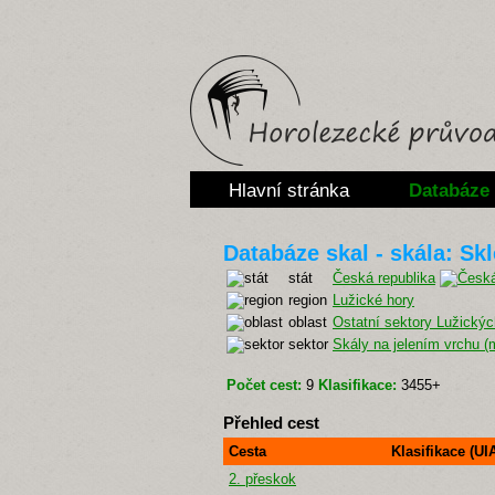
Hlavní stránka
Databáze 
Databáze skal - skála: Sk
stát
Česká republika
region
Lužické hory
oblast
Ostatní sektory Lužickýc
sektor
Skály na jelením vrchu (
Počet cest:
9
Klasifikace:
3455+
Přehled cest
Cesta
Klasifikace (UI
2. přeskok