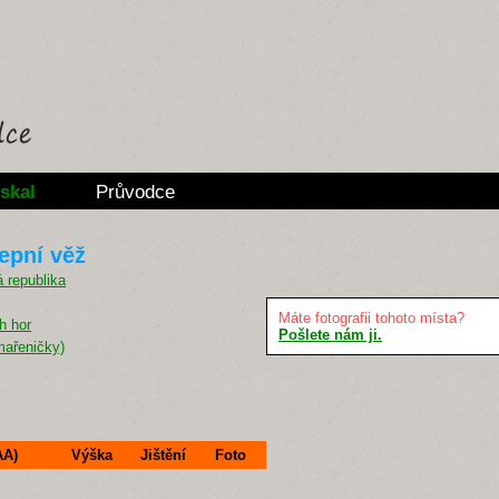
skal
Průvodce
lepní věž
Máte fotografii tohoto místa?
h hor
Pošlete nám ji.
mařeničky)
AA)
Výška
Jištění
Foto