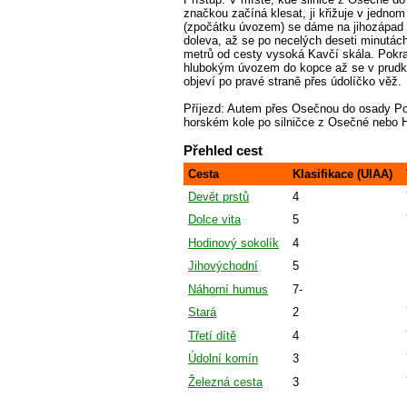
značkou začíná klesat, ji křižuje v jednom
(zpočátku úvozem) se dáme na jihozápad 
doleva, až se po necelých deseti minutách
metrů od cesty vysoká Kavčí skála. Pokr
hlubokým úvozem do kopce až se v prudké
objeví po pravé straně přes údolíčko věž.
Příjezd: Autem přes Osečnou do osady Pod
horském kole po silničce z Osečné nebo 
Přehled cest
Cesta
Klasifikace (UIAA)
Devět prstů
4
Dolce vita
5
Hodinový sokolík
4
Jihovýchodní
5
Náhorní humus
7-
Stará
2
Třetí dítě
4
Údolní komín
3
Železná cesta
3