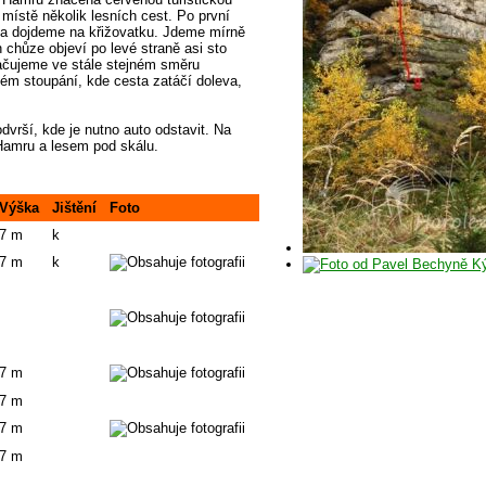
 místě několik lesních cest. Po první
a dojdeme na křižovatku. Jdeme mírně
 chůze objeví po levé straně asi sto
ačujeme ve stále stejném směru
m stoupání, kde cesta zatáčí doleva,
vrší, kde je nutno auto odstavit. Na
Hamru a lesem pod skálu.
Výška
Jištění
Foto
7 m
k
7 m
k
7 m
7 m
7 m
7 m