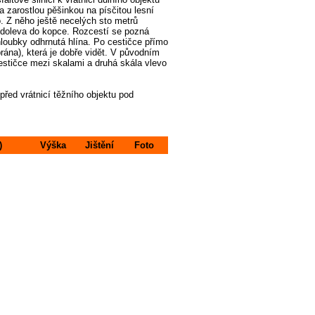
 zarostlou pěšinkou na písčitou lesní
. Z něho ještě necelých sto metrů
 doleva do kopce. Rozcestí se pozná
hloubky odhrnutá hlína. Po cestičce přímo
rána), která je dobře vidět. V původním
stičce mezi skalami a druhá skála vlevo
 před vrátnicí těžního objektu pod
)
Výška
Jištění
Foto