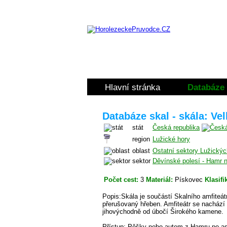
Hlavní stránka
Databáze 
Databáze skal - skála: Ve
stát
Česká republika
region
Lužické hory
oblast
Ostatní sektory Lužickýc
sektor
Děvínské polesí - Hamr 
Počet cest:
3
Materiál:
Pískovec
Klasifi
Popis:Skála je součástí Skalního amfiteát
přerušovaný hřeben. Amfiteátr se nachází
jihovýchodně od úbočí Širokého kamene.
Přístup: Pěšky nebo autem z Hamru po asfal