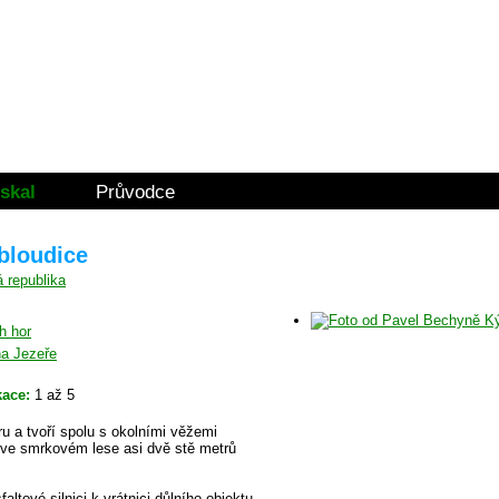
skal
Průvodce
lbloudice
h hor
na Jezeře
kace:
1 až 5
ru a tvoří spolu s okolními věžemi
 ve smrkovém lese asi dvě stě metrů
tové silnici k vrátnici důlního objektu