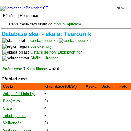
Menu
Přihlásit
|
Registrace
stáhni cesty této skály do
mobilní aplikace
Databáze skal - skála: Tvarožník
stát
Česká republika
region
Lužické hory
oblast
Ostatní sektory Lužických hor
sektor
Skály u Hradčan
Počet cest:
7
Klasifikace:
4 až 6
Přehled cest
Cesta
Klasifikace (UIAA)
Výška
Jištění
Foto
Jak přežít blahobyt
6
Pionýrská
5+
Stará
4
Tekutej písek
6
Velikonoční
5+
Velikonoční - var
5+