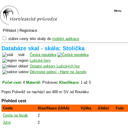
Menu
Přihlásit
|
Registrace
stáhni cesty této skály do
mobilní aplikace
Databáze skal - skála: Stolička
stát
Česká republika
region
Lužické hory
oblast
Ostatní sektory Lužických hor
sektor
Děvínské polesí - Hamr na Jezeře
Počet cest:
4
Materiál:
Pískovec
Klasifikace:
1 až 5
Popis:Polověž se nachází asi 400 m SV od Rouráku
Přehled cest
Cesta
Klasifikace (UIAA)
Výška
Jištění
Foto
Cesta na řezák
2
Jižní
2