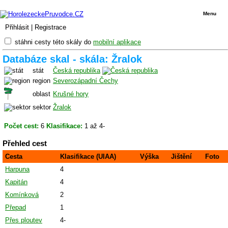
Menu
Přihlásit
|
Registrace
stáhni cesty této skály do
mobilní aplikace
Databáze skal - skála: Žralok
stát
Česká republika
region
Severozápadní Čechy
oblast
Krušné hory
sektor
Žralok
Počet cest:
6
Klasifikace:
1 až 4-
Přehled cest
Cesta
Klasifikace (UIAA)
Výška
Jištění
Foto
Harpuna
4
Kapitán
4
Komínková
2
Přepad
1
Přes ploutev
4-