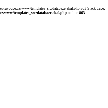
kepruvodce.cz/www/templates_src/databaze-skal.php:863 Stack trace:
z/www/templates_src/databaze-skal.php
on line
863