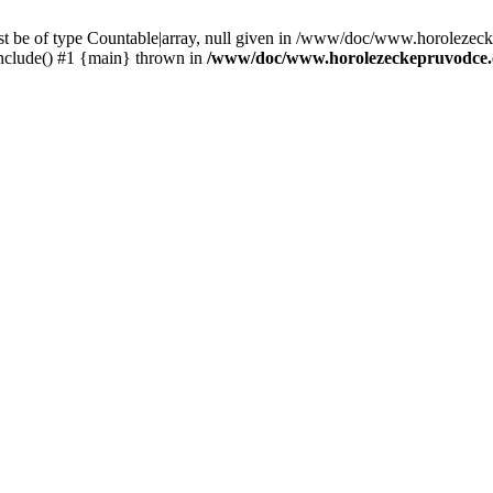
st be of type Countable|array, null given in /www/doc/www.horolezec
clude() #1 {main} thrown in
/www/doc/www.horolezeckepruvodce.c