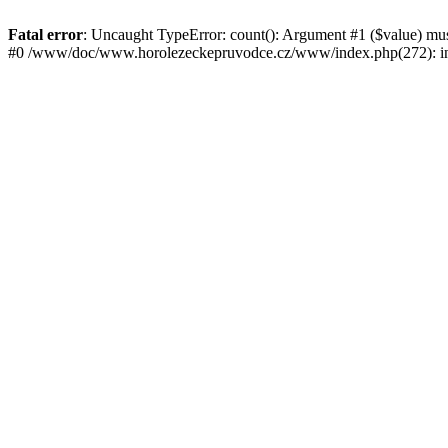
Fatal error
: Uncaught TypeError: count(): Argument #1 ($value) mu
#0 /www/doc/www.horolezeckepruvodce.cz/www/index.php(272): in