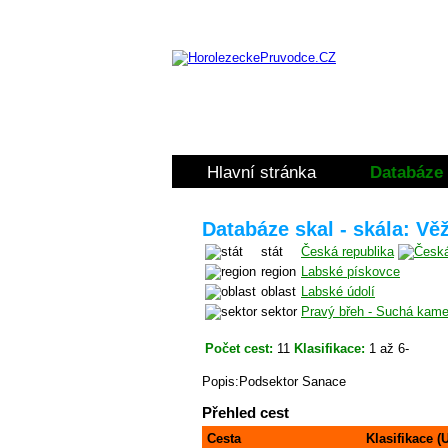
Hlavní stránka
Databáze 
Databáze skal - skála: Vě
stát
Česká republika
region
Labské pískovce
oblast
Labské údolí
sektor
Pravý břeh - Suchá kame
Počet cest:
11
Klasifikace:
1 až 6-
Popis:Podsektor Sanace
Přehled cest
Cesta
Klasifikace (