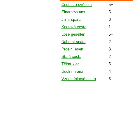
Cesta za světlem
5+
Einer von uns
5+
Jižní spára
3
Koutová cesta
1
Lose gesellen
5+
Náhorní spára
2
Prdelní esen
3
Stará cesta
2
Těžní klec
5
Údolní hrana
4
Vzpomínková cesta
6-