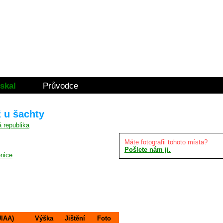
skal
Průvodce
ž u šachty
Máte fotografii tohoto místa?
Pošlete nám ji.
nice
UIAA)
Výška
Jištění
Foto