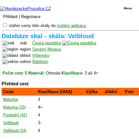
Menu
Přihlásit
|
Registrace
stáhni cesty této skály do
mobilní aplikace
Databáze skal - skála: Velbloud
stát
Česká republika
region
Severní Morava
oblast
Vrbensko
sektor
Rabštejn
Počet cest:
5
Materiál:
Ortorula
Klasifikace:
3 až 4+
Přehled cest
Cesta
Klasifikace (UIAA)
Výška
Jištění
Foto
Maturita
3
Maturita (25)
4+
Poslední (41)
4
Velbloud
3-
Velbloud (24)
4