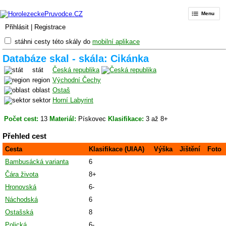
Menu
Přihlásit
|
Registrace
stáhni cesty této skály do
mobilní aplikace
Databáze skal - skála: Cikánka
stát
Česká republika
region
Východní Čechy
oblast
Ostaš
sektor
Horní Labyrint
Počet cest:
13
Materiál:
Pískovec
Klasifikace:
3 až 8+
Přehled cest
Cesta
Klasifikace (UIAA)
Výška
Jištění
Foto
Bambusácká varianta
6
Čára života
8+
Hronovská
6-
Náchodská
6
Ostašská
8
Polická
6-