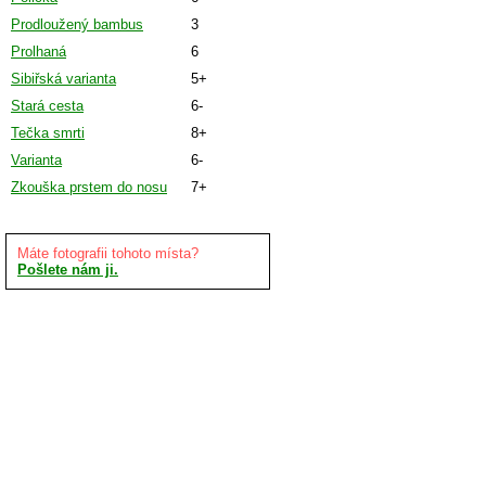
Prodloužený bambus
3
Prolhaná
6
Sibiřská varianta
5+
Stará cesta
6-
Tečka smrti
8+
Varianta
6-
Zkouška prstem do nosu
7+
Máte fotografii tohoto místa?
Pošlete nám ji.