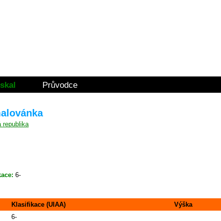
skal
Průvodce
malovánka
kace:
6-
Klasifikace (UIAA)
Výška
6-