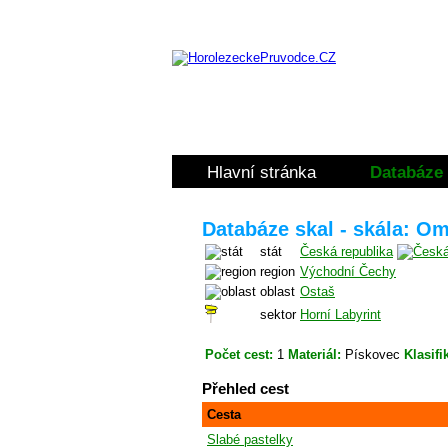
Hlavní stránka
Databáze 
Databáze skal - skála: O
stát
Česká republika
region
Východní Čechy
oblast
Ostaš
sektor
Horní Labyrint
Počet cest:
1
Materiál:
Pískovec
Klasifi
Přehled cest
Cesta
Slabé pastelky