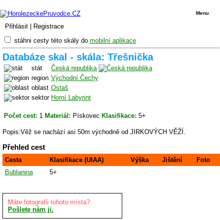
Menu
Přihlásit
|
Registrace
stáhni cesty této skály do
mobilní aplikace
Databáze skal - skála: Třešnička
stát
Česká republika
region
Východní Čechy
oblast
Ostaš
sektor
Horní Labyrint
Počet cest:
1
Materiál:
Pískovec
Klasifikace:
5+
Popis:Věž se nachází asi 50m východně od JIRKOVÝCH VĚŽÍ.
Přehled cest
Cesta
Klasifikace (UIAA)
Výška
Jištění
Foto
Bublanina
5+
Máte fotografii tohoto místa?
Pošlete nám ji.