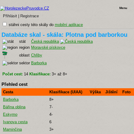
Menu
Přihlásit
|
Registrace
stáhni cesty této skály do
mobilní aplikace
Databáze skal - skála: Plotna pod barborkou
stát
Česká republika
region
Moravské pískovce
oblast
Chřiby
sektor
Barborka
Počet cest:
14
Klasifikace:
3+ až 8+
Přehled cest
Cesta
Klasifikace (UIAA)
Výška
Jištění
Foto
Barborka
8+
Bářina oblina
7-
Eskymo
4-
Ivanova cesta
6
Maminčina
3+