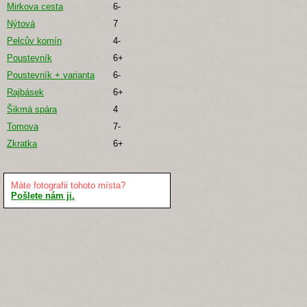
Mirkova cesta
6-
Nýtová
7
Pelcův komín
4-
Poustevník
6+
Poustevník + varianta
6-
Rajbásek
6+
Šikmá spára
4
Tomova
7-
Zkratka
6+
Máte fotografii tohoto místa?
Pošlete nám ji.