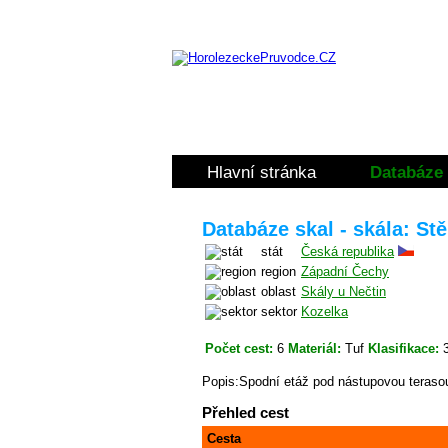
Hlavní stránka
Databáze 
Databáze skal - skála: S
stát
Česká republika
region
Západní Čechy
oblast
Skály u Nečtin
sektor
Kozelka
Počet cest:
6
Materiál:
Tuf
Klasifikace:
3
Popis:Spodní etáž pod nástupovou teraso
Přehled cest
Cesta