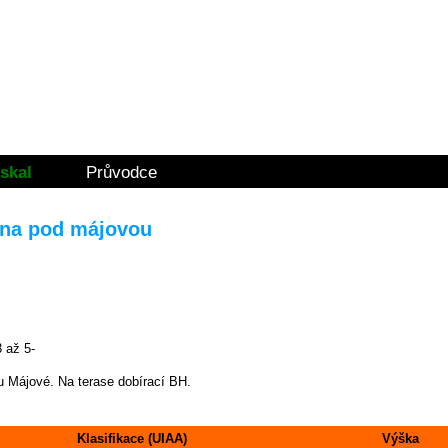
skal
Průvodce
těna pod májovou
 až 5-
u Májové. Na terase dobírací BH.
Klasifikace (UIAA)
Výška