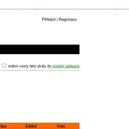
Přihlásit
|
Registrace
stáhni cesty této skály do
mobilní aplikace
ška
Jištění
Foto