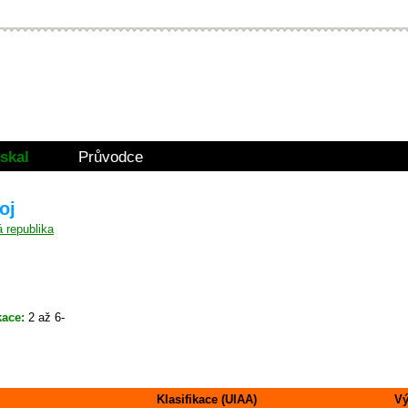
skal
Průvodce
oj
kace:
2 až 6-
Klasifikace (UIAA)
Vý