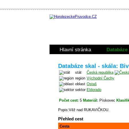
Hlavní stránka
Databáze 
Databáze skal - skála: Biv
stát
Česká republika
region
Východní Čechy
oblast
Ostaš
sektor
Eldorado
Počet cest:
5
Materiál:
Pískovec
Klasifi
Popis:Věž nad RUKAVIČKOU.
Přehled cest
Cesta