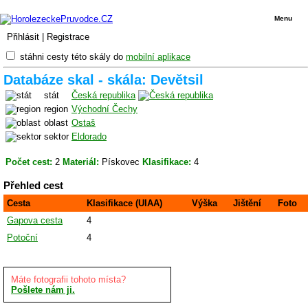
Menu
Přihlásit
|
Registrace
stáhni cesty této skály do
mobilní aplikace
Databáze skal - skála: Devětsil
stát
Česká republika
region
Východní Čechy
oblast
Ostaš
sektor
Eldorado
Počet cest:
2
Materiál:
Pískovec
Klasifikace:
4
Přehled cest
Cesta
Klasifikace (UIAA)
Výška
Jištění
Foto
Gapova cesta
4
Potoční
4
Máte fotografii tohoto místa?
Pošlete nám ji.