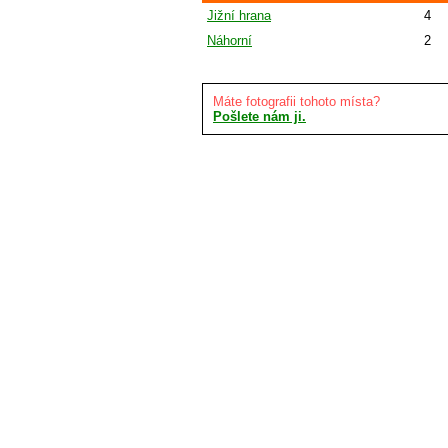
Jižní hrana
4
Náhorní
2
Máte fotografii tohoto místa?
Pošlete nám ji.