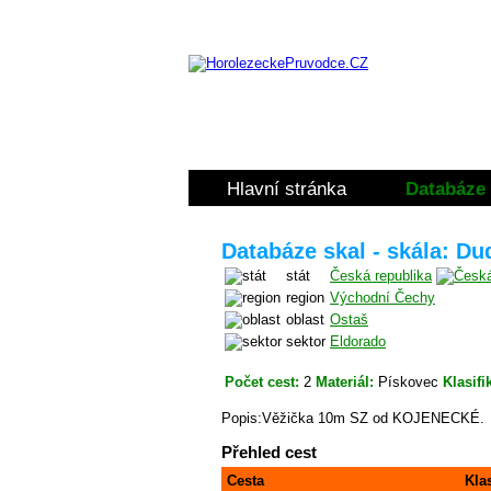
Hlavní stránka
Databáze 
Databáze skal - skála: Du
stát
Česká republika
region
Východní Čechy
oblast
Ostaš
sektor
Eldorado
Počet cest:
2
Materiál:
Pískovec
Klasifi
Popis:Věžička 10m SZ od KOJENECKÉ.
Přehled cest
Cesta
Kla