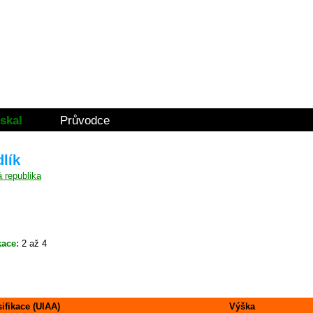
skal
Průvodce
dlík
kace:
2 až 4
sifikace (UIAA)
Výška