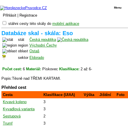
Menu
Přihlásit
|
Registrace
stáhni cesty této skály do
mobilní aplikace
Databáze skal - skála: Eso
stát
Česká republika
region
Východní Čechy
oblast
Ostaš
sektor
Eldorado
Počet cest:
6
Materiál:
Pískovec
Klasifikace:
2 až 6-
Popis:Těsně nad TŘEMI KARTAMI.
Přehled cest
Cesta
Klasifikace (UIAA)
Výška
Jištění
Foto
Krvavé koleno
3
Kyvadlová varianta
3
Sestupová
2
Trumf
3