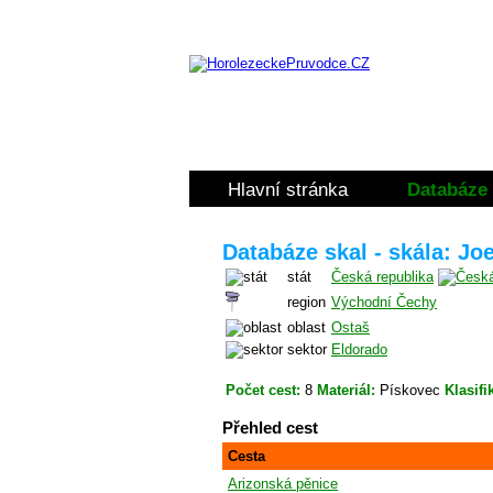
Hlavní stránka
Databáze 
Databáze skal - skála: Jo
stát
Česká republika
region
Východní Čechy
oblast
Ostaš
sektor
Eldorado
Počet cest:
8
Materiál:
Pískovec
Klasifi
Přehled cest
Cesta
Arizonská pěnice