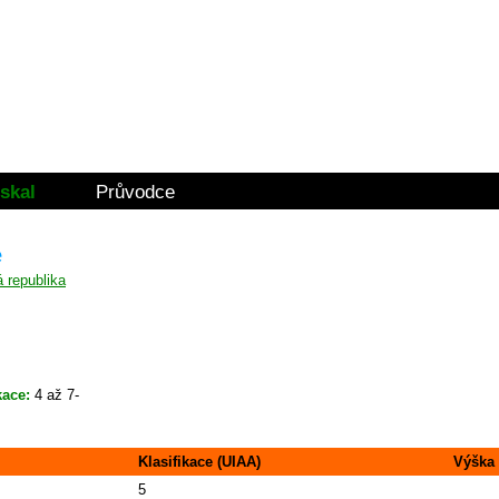
skal
Průvodce
e
kace:
4 až 7-
Klasifikace (UIAA)
Výška
5