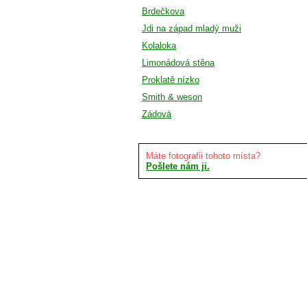
Brdečkova
Jdi na západ mladý muži
Kolaloka
Limonádová stěna
Proklatě nízko
Smith & weson
Zádová
Máte fotografii tohoto místa?
Pošlete nám ji.